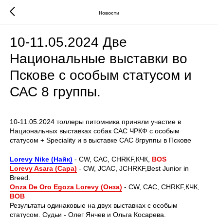
Новости
10-11.05.2024 Две
Национальные выставки во
Пскове с особым статусом и
САС 8 группы.
10-11.05.2024 толлеры питомника приняли участие в
Национальных выставках собак САС ЧРКФ с особым
статусом + Speciality и в выставке САС 8группы в Пскове
Lorevy Nike (Найк)
- CW, CAC, CHRKF
,КЧК,
BOS
Lorevy Asara (Сара)
- CW, JCAC, JCHRKF,Best Junior in
Breed.
Onza De Oro Egoza Lorevy (Онза)
- CW, CAC, CHRKF,КЧК,
BOB
Результаты одинаковые на двух выставках с особым
статусом. Судьи - Олег Янчев и Ольга Косарева.